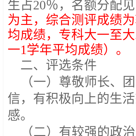
生占20％
，
名额分配见
为主，综合测评成绩为
均成绩，专科大一至大
一1学年平均成绩）
。
二、
评选条件
（一）尊敬师长、团
信，有积极向上的生活
感。
（二）有较强的政治