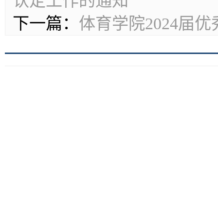
认定工作的通知
下一篇：
体育学院2024届
版权所有 © 普洱学院 2020 