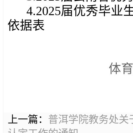
4
.202
5届
优秀毕业
依据表
体
上一篇：
普洱学院教务处关于