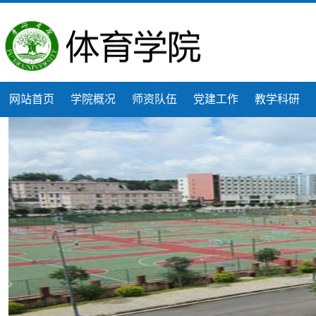
网站首页
学院概况
师资队伍
党建工作
教学科研