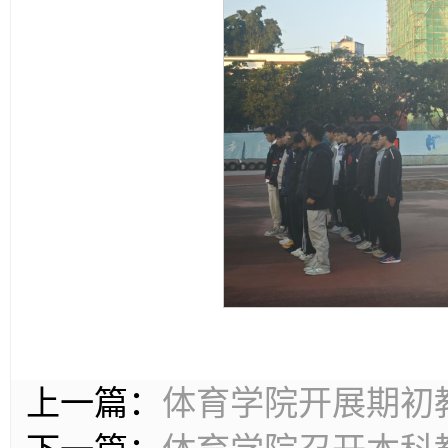
上一篇：
体育学院开展期初