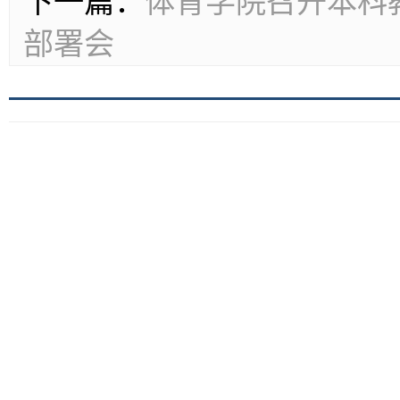
下一篇：
体育学院召开本科
部署会
版权所有 © 普洱学院 2020 