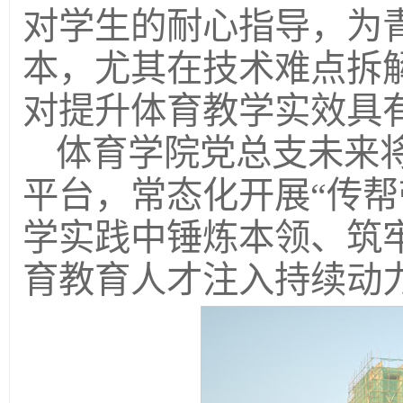
对学生的耐心指导，为
本，尤其在技术难点拆
对提升体育教学实效具
体育学院党总支未来
平台，常态化开展“传帮
学实践中锤炼本领、筑
育教育人才注入持续动